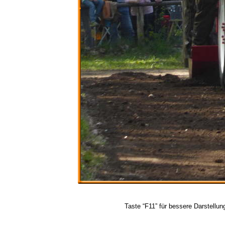
Taste “F11” für bessere Darstellun