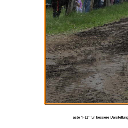
Taste “F11” für bessere Darstellun